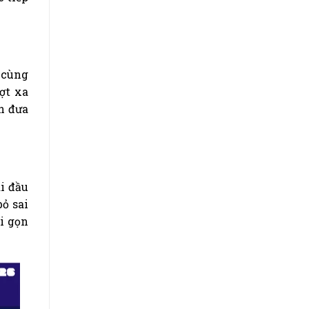
 cùng
ợt xa
n đưa
i đầu
bỏ sai
i gọn