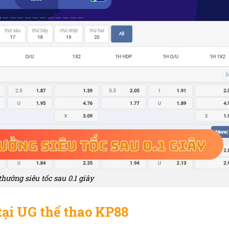
thưởng siêu tốc sau 0.1 giây
tại UG thể thao KP88