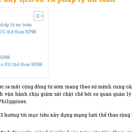
pháp lý an toàn
UG thể thao KP88
g
 KP88
o UG thể thao KP88
c ra mắt cộng đồng từ sớm mang theo sứ mệnh cung cấ
h vận hành chịu giám sát chặt chẽ bởi cơ quan quản lý 
Philippines.
3 hướng tới mục tiêu xây dựng mạng lưới thể thao rộng