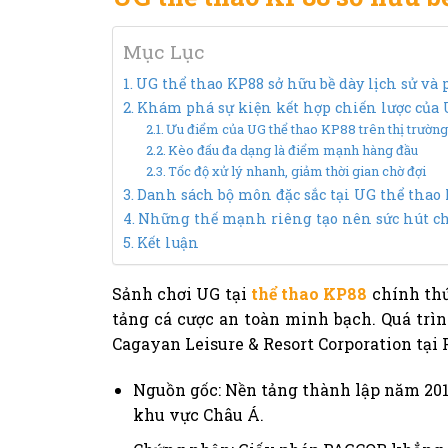
Mục Lục
UG thể thao KP88 sở hữu bề dày lịch sử và 
Khám phá sự kiện kết hợp chiến lược của 
Ưu điểm của UG thể thao KP88 trên thị trườn
Kèo đấu đa dạng là điểm mạnh hàng đầu
Tốc độ xử lý nhanh, giảm thời gian chờ đợi
Danh sách bộ môn đặc sắc tại UG thể thao
Những thế mạnh riêng tạo nên sức hút ch
Kết luận
Sảnh chơi UG tại
thể thao
KP88
chính thứ
tảng cá cược an toàn minh bạch. Quá trìn
Cagayan Leisure & Resort Corporation tại 
Nguồn gốc: Nền tảng thành lập năm 201
khu vực Châu Á.