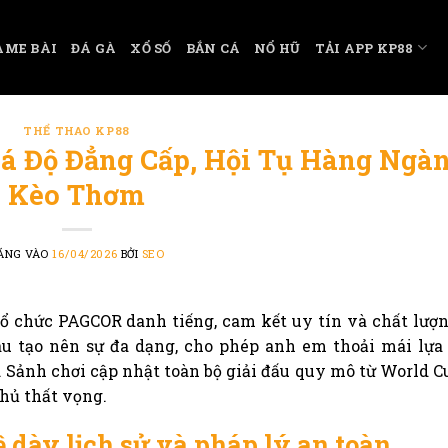
AME BÀI
ĐÁ GÀ
XỔ SỐ
BẮN CÁ
NỔ HŨ
TẢI APP KP88
THỂ THAO KP88
á Độ Đẳng Cấp, Hội Tụ Hàng Ngà
Kèo Thơm
ĂNG VÀO
16/04/2026
BỞI
SEO
ổ chức PAGCOR danh tiếng, cam kết uy tín và chất lượn
u tạo nên sự đa dạng, cho phép anh em thoải mái lựa
. Sảnh chơi cập nhật toàn bộ giải đấu quy mô từ World C
hủ thất vọng.
 dày lịch sử và pháp lý an toàn