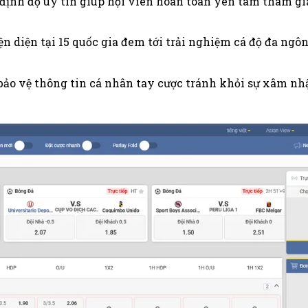
ịnh độ uy tín giúp hội viên hoàn toàn yên tâm tham gi
n diện tại 15 quốc gia đem tới trải nghiệm cá độ đa ngô
bảo vệ thông tin cá nhân tay cược tránh khỏi sự xâm nh