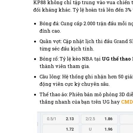
KP88 không chỉ tập trung vào vua chiến 
đối kháng khác. Tỷ lệ hoàn trả lên đến 3
Bóng đá: Cung cấp 2.000 trận đấu mỗi ng
đỉnh cao.
Quần vợt: Cập nhật lịch thi đấu Grand 
từng séc đấu kịch tính.
Bóng rổ: Tỷ lệ kèo NBA tại
UG thể thao
thành viên tham gia.
Cầu lông: Hệ thống ghi nhận hơn 50 gi
động viên cực kỳ chuyên sâu.
Thể thao ảo: Phiên bản mô phỏng 3D diễ
thắng nhanh của bạn trên UG hay
CMD 