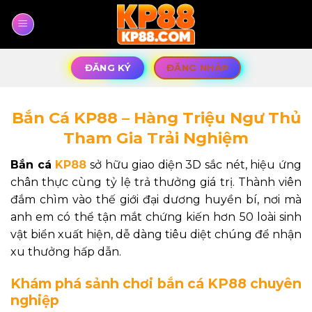
Bỏ
qua
nội
dung
ĐĂNG KÝ
ĐĂNG NHẬP
Bắn Cá KP88 – Hàng Triệu Ngư Thủ
Tham Gia Trải Nghiệm
Bắn cá
KP88
sở hữu giao diện 3D sắc nét, hiệu ứng
chân thực cùng tỷ lệ trả thưởng giá trị. Thành viên
đắm chìm vào thế giới đại dương huyền bí, nơi mà
anh em có thể tận mắt chứng kiến hơn 50 loài sinh
vật biển xuất hiện, dễ dàng tiêu diệt chúng để nhận
xu thưởng hấp dẫn.
Khám phá sảnh chơi bắn cá KP88 chuyên
nghiệp