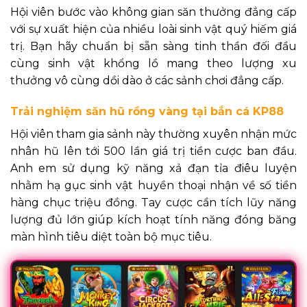
Hội viên bước vào không gian săn thưởng đẳng cấp
với sự xuất hiện của nhiều loài sinh vật quý hiếm giá
trị. Bạn hãy chuẩn bị sẵn sàng tinh thần đối đầu
cùng sinh vật khổng lồ mang theo lượng xu
thưởng vô cùng dồi dào ở các sảnh chơi đẳng cấp.
Trải nghiệm săn hũ rồng vàng tại bắn cá KP88
Hội viên tham gia sảnh này thường xuyên nhận mức
nhân hũ lên tới 500 lần giá trị tiền cược ban đầu.
Anh em sử dụng kỹ năng xả đạn tỉa điêu luyện
nhằm hạ gục sinh vật huyền thoại nhận về số tiền
hàng chục triệu đồng. Tay cược cần tích lũy năng
lượng đủ lớn giúp kích hoạt tính năng đóng băng
màn hình tiêu diệt toàn bộ mục tiêu.