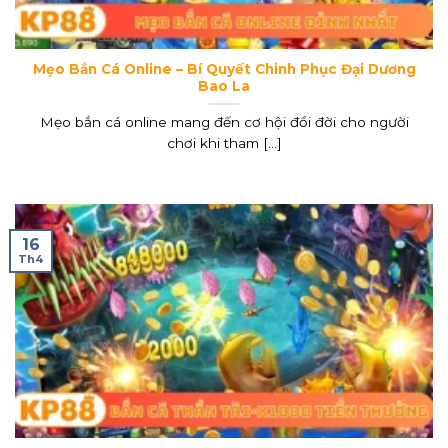
Mẹo Bắn Cá Online – Bí Quyết Chinh Phục Đại Dương
Bao La
Mẹo bắn cá online mang đến cơ hội đổi đời cho người
chơi khi tham [...]
16
Th4